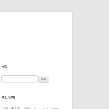
検索
検
索:
最近の投稿
福岡・大牟田・阿蘇へ旅してきました(つ