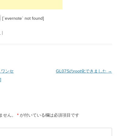
[`evernote` not found]
日
|
だしワンセ
GL07Sのroot化できました
→
]
ません。
*
が付いている欄は必須項目です