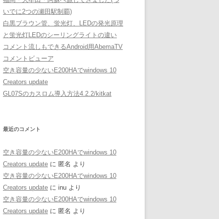
いでに2つの瀬田駅制覇)
白黒ブラウン管、蛍光灯、LEDの発光原理
と蛍光灯LEDのシーリングライトの違い
コメント流しもできるAndroid用AbemaTV
コメントビューア
空き容量の少ないE200HAでwindows 10
Creators update
GL07Sのカスロム導入方法4.2.2/kitkat
最近のコメント
空き容量の少ないE200HAでwindows 10
Creators update
に
匿名
より
空き容量の少ないE200HAでwindows 10
Creators update
に
inu
より
空き容量の少ないE200HAでwindows 10
Creators update
に
匿名
より