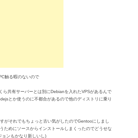
PC触る暇のないので
ら共有サーバーとは別にDebianを入れたVPSがあるんで
nodejsとか使うのに不都合があるので他のディストリに乗り
ですがそれでもちょっと古い気がしたのでGentooにしまし
を使うためにソースからインストールしまくったのでどうせな
ージョンもかなり新しいし)