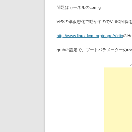
問題はカーネルのconfig
VPSの準仮想化で動かすのでVirtIO
http://www.linux-kvm.org/page/Virtio
のH
grubの設定で、ブートパラメーターのroo