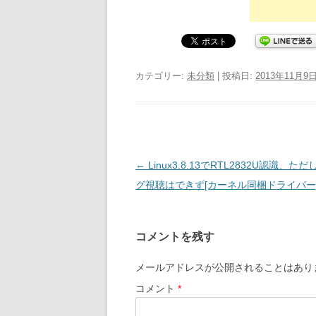
カテゴリー:
未分類
| 投稿日:
2013年11月9
投
←
Linux3.8.13でRTL2832U認識、た
稿
グ視聴はできず[カーネル同梱ドライバー
ナ
ビ
コメントを残す
ゲ
ー
メールアドレスが公開されることはあり
シ
コメント
*
ョ