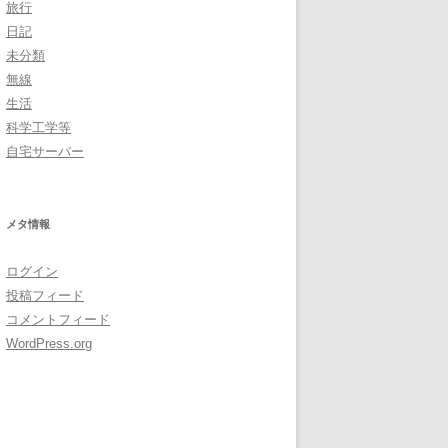
旅行
日記
未分類
無線
生活
科学工学等
自宅サーバー
メタ情報
ログイン
投稿フィード
コメントフィード
WordPress.org