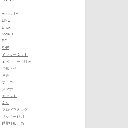
カテゴリー
AbemaTV
LINE
Linux
node.js
PC
SNS
インターネット
エベキュー！計画
お知らせ
お金
サーバー
スマホ
チャット
ネタ
プログラミング
リッキー解剖
世界征服計画