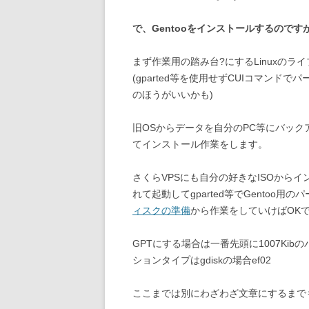
で、Gentooをインストールするのです
まず作業用の踏み台?にするLinuxのライ
(gparted等を使用せずCUIコマンドで
のほうがいいかも)
旧OSからデータを自分のPC等にバック
てインストール作業をします。
さくらVPSにも自分の好きなISOからイ
れて起動してgparted等でGentoo用
ィスクの準備
から作業をしていけばOK
GPTにする場合は一番先頭に1007Ki
ションタイプはgdiskの場合ef02
ここまでは別にわざわざ文章にするまで