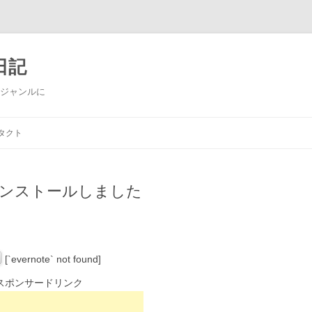
日記
多ジャンルに
コ
ン
タクト
テ
ン
ツ
へ
ス
をインストールしました
キ
ッ
プ
[`evernote` not found]
スポンサードリンク