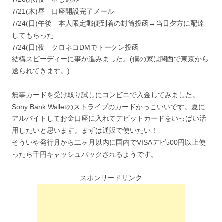
7/21(木)昼 口座開設完了メール
7/24(日)午後 本人限定郵便到着の封筒投函→当日夕方に配達
してもらった
7/24(日)夜 クロネコDMでトークン投函
結構スピーディーに事が進みました。(僕の家は関西で東京から
送られてきます。)
無事カードを受け取り試しにコンビニで入金してみました。
Sony Bank Walletのストライプのカードかっこいいです。夏に
アルバイトしてお金口座に入れてデビットカードをいっぱい活
用したいと思います。まずは通販で使いたい！
そういや発行月から二ヶ月以内に国内でVISAデビ500円以上使
ったら千円キャッシュバックされるようです。
スポンサードリンク