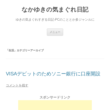
なかゆきの気まぐれ日記
ゆきの気まぐれすぎる日記-PCのこととか多ジャンルに
コ
メニュー
ン
テ
ン
ツ
へ
「
生活
」カテゴリーアーカイブ
ス
キ
ッ
プ
VISAデビットのためソニー銀行に口座開設
コメントを残す
スポンサードリンク