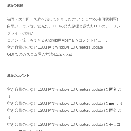
最近の投稿
福岡・大牟田・阿蘇へ旅してきました(ついでに2つの瀬田駅制覇)
白黒ブラウン管、蛍光灯、LEDの発光原理と蛍光灯LEDのシーリン
グライトの違い
コメント流しもできるAndroid用AbemaTVコメントビューア
空き容量の少ないE200HAでwindows 10 Creators update
GL07Sのカスロム導入方法4.2.2/kitkat
最近のコメント
空き容量の少ないE200HAでwindows 10 Creators update
に
匿名
よ
り
空き容量の少ないE200HAでwindows 10 Creators update
に
inu
より
空き容量の少ないE200HAでwindows 10 Creators update
に
匿名
よ
り
空き容量の少ないE200HAでwindows 10 Creators update
に
チョコ