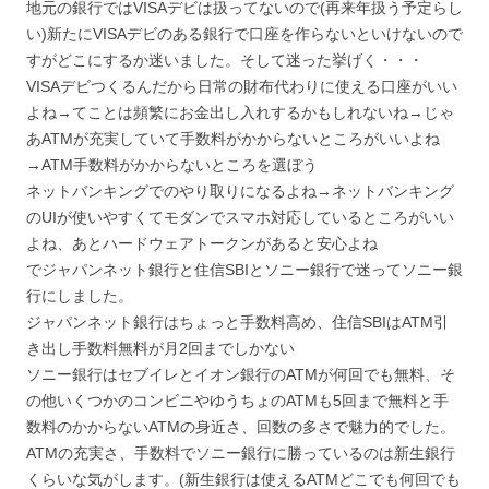
地元の銀行ではVISAデビは扱ってないので(再来年扱う予定らし
い)新たにVISAデビのある銀行で口座を作らないといけないので
すがどこにするか迷いました。そして迷った挙げく・・・
VISAデビつくるんだから日常の財布代わりに使える口座がいい
よね→てことは頻繁にお金出し入れするかもしれないね→じゃ
あATMが充実していて手数料がかからないところがいいよね
→ATM手数料がかからないところを選ぼう
ネットバンキングでのやり取りになるよね→ネットバンキング
のUIが使いやすくてモダンでスマホ対応しているところがいい
よね、あとハードウェアトークンがあると安心よね
でジャパンネット銀行と住信SBIとソニー銀行で迷ってソニー銀
行にしました。
ジャパンネット銀行はちょっと手数料高め、住信SBIはATM引
き出し手数料無料が月2回までしかない
ソニー銀行はセブイレとイオン銀行のATMが何回でも無料、そ
の他いくつかのコンビニやゆうちょのATMも5回まで無料と手
数料のかからないATMの身近さ、回数の多さで魅力的でした。
ATMの充実さ、手数料でソニー銀行に勝っているのは新生銀行
くらいな気がします。(新生銀行は使えるATMどこでも何回でも