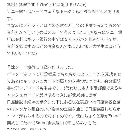
無料と無敵です！VISAデビはありませんが)
ソニー銀行はハードウェアなトークン(OTP)もちゃんとありま
す。
ちなみにデビットと日々のお財布としての使用で考えてるので
金利とかそういうのはスルーで考えました。(ちなみにソニー銀
行は金利はネット銀行の中では安くメガバン並みだそうです。
金利を気にするほどのお金なんてあるわけ無い大学生にはどう
でもいいけどね)
早速ソニー銀行に口座を作りました。
インターネットで10分程度でちゃちゃっとフォームを完成させ
てあとはキャッシュカードが届くのを待つだけです。身分証明
書のアップロードも不要です。(代わりに本人限定郵便で来るキ
ャッシュカードを受け取るときに郵便局員に提示)
口座開設手続きのボタンの下にある現在実施中の口座開設企画
のリンクから都合のいい会員の企画を通して口座開設したらポ
イントがもらえるのでおすすめです。僕はちょうど家がSo-net
契約してたのでSo-net会員経由で申し込みました。
7/20(水)夜 申し込み