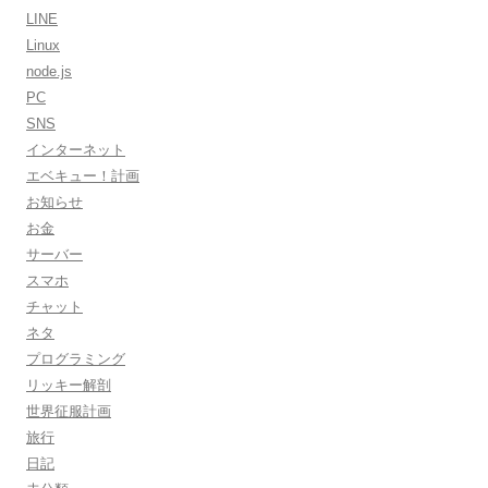
LINE
Linux
node.js
PC
SNS
インターネット
エベキュー！計画
お知らせ
お金
サーバー
スマホ
チャット
ネタ
プログラミング
リッキー解剖
世界征服計画
旅行
日記