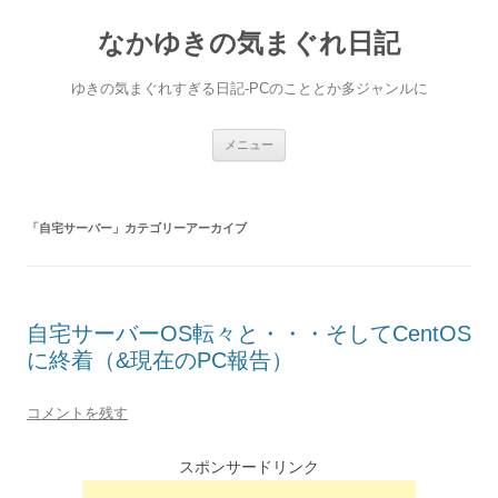
なかゆきの気まぐれ日記
ゆきの気まぐれすぎる日記-PCのこととか多ジャンルに
コ
メニュー
ン
テ
ン
ツ
へ
「
自宅サーバー
」カテゴリーアーカイブ
ス
キ
ッ
プ
自宅サーバーOS転々と・・・そしてCentOS
に終着（&現在のPC報告）
コメントを残す
スポンサードリンク