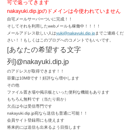
可で返ってきます
nakayuki.dip.jpのドメインは今使われていません
自宅メールサーバーついに完成！！
そしてそれを利用したwebメールも稼働中！！！！
メールアドレス欲しい人は
yuki@nakayuki.dip.jp
までご連絡くだ
さい！！もしくはこのブログへのコメントでもいいです。
[あなたの希望する文字
列]@nakayuki.dip.jp
のアドレスが取得できます！！
容量は10MBです！好評なら増やします
その他
ファイル置き場や掲示板といった便利な機能もあります
もちろん無料です（当たり前か）
欠点は今は受信専門です
nakayuki.dip.jp宛なら送信も普通に可能！！
会員サイト登録用にも使えます
将来的には送信も出来るよう目指します