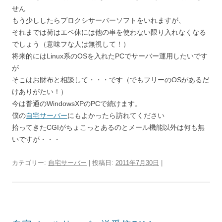
せん
もう少ししたらプロクシサーバーソフトをいれますが、
それまでは荷はエベ休には他の串を使わない限り入れなくなる
でしょう（意味フな人は無視して！）
将来的にはLinux系のOSを入れたPCでサーバー運用したいです
が
そこはお財布と相談して・・・です（でもフリーのOSがあるだ
けありがたい！）
今は普通のWindowsXPのPCで続けます。
僕の
自宅サーバー
にもよかったら訪れてください
拾ってきたCGIがちょこっとあるのとメール機能以外は何も無
いですが・・・
カテゴリー:
自宅サーバー
| 投稿日:
2011年7月30日
|