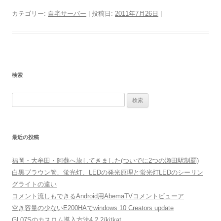
カテゴリー:
自宅サーバー
| 投稿日:
2011年7月26日
|
検索
検
索:
最近の投稿
福岡・大牟田・阿蘇へ旅してきました(ついでに2つの瀬田駅制覇)
白黒ブラウン管、蛍光灯、LEDの発光原理と蛍光灯LEDのシーリン
グライトの違い
コメント流しもできるAndroid用AbemaTVコメントビューア
空き容量の少ないE200HAでwindows 10 Creators update
GL07Sのカスロム導入方法4.2.2/kitkat