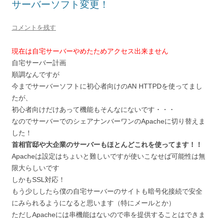
サーバーソフト変更！
コメントを残す
現在は自宅サーバーやめたためアクセス出来ません
自宅サーバー計画
順調なんですが
今までサーバーソフトに初心者向けのAN HTTPDを使ってまし
たが、
初心者向けだけあって機能もそんなにないです・・・
なのでサーバーでのシェアナンバーワンのApacheに切り替えま
した！
首相官邸や大企業のサーバーもほとんどこれを使ってます！！
Apacheは設定はちょいと難しいですが使いこなせば可能性は無
限大らしいです
しかもSSL対応！
もう少ししたら僕の自宅サーバーのサイトも暗号化接続で安全
にみられるようになると思います（特にメールとか）
ただしApacheには串機能はないので串を提供することはできま