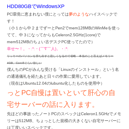
HDD80GBでWindowsXP
PC環境に恵まれない僕にとっては
夢のような
ハイスペックで
す！
（小１から中２までずーとPen2でmem128MBのWinMeを使っ
てて、中３になってからもCeleron2.5GHz(1core)で
mem512MBのちょい古デスクPC使ってたので）
幸せ〜！。・:*:・(￣∇￣人)。・:*:
リッキーのパソコンを持ち出すと悲しくなるので省略 本当のこと言えばメモリー
4GB、Corei5ぐらい欲しい
僕んちのPCがみんな受ける「Linuxのインストール」という名
の通過儀礼を経たあと日々の作業に愛用しています。
（現在はUbuntu12.04のlubuntu化したものを使用中）
っとPC自慢は置いといて肝心の自
宅サーバーの話に入ります。
先ほどの事故ったノートPCのスペックはCeleron1.5GHzでメモ
リーは512MB、ちょっとした規模の大きくない自宅サーバーに
は丁度いいスペックです。