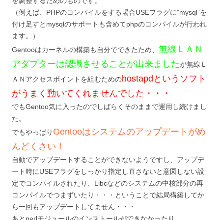
を調整するためのものです。
（例えば、PHPのコンパイルをする場合USEフラグに”mysql”を
付け足すとmysqlのサポートも含めてphpのコンパイルが行われ
ます。）
無線ＬＡＮ
Gentooはカーネルの構築も自分でできたため、
アダプターは認識させることが出来ました
が無線Ｌ
hostapdというソフト
ＡＮアクセスポイントを組むための
がうまく動いてくれませんでした・・・
でもGentoo気に入ったのでしばらくそのままで運用し続けまし
た。
Gentooはシステムのアップデートがめ
でもやっぱり
んどくさい！
自動でアップデートすることができないようですし、アップデ
ート時にUSEフラグをしっかり指定し直さないと意図しない設
定でコンパイルされたり、Libcなどのシステムの中核部分の再
コンパイルでつまずいたり・・・ということで結局構築してか
ら一回もアップデートしてません・・・
あとperlモジュールのインストールができなかったり