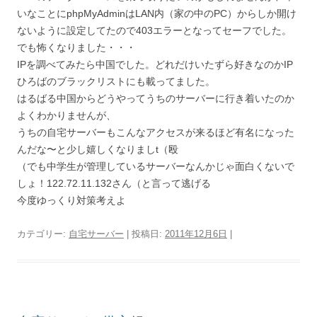
いなことにphpMyAdminはLAN内（家の中のPC）からしか開け
ないように設定してたので403エラーとなってセーフでした。
でも怖くなりました・・・
IPを調べてみたら中国でした。どれだけいたずら好きなのかIP
ひろばのブラックリストにも載ってました。
はるばる中国からどうやってうちのサーバーに行き着いたのか
よくわかりませんが、
うちの自宅サーバーもこんなアクセスが来るほど有名になった
んだな〜と少し嬉しくなりましt（殴
（でも中学生が管理しているサーバーなんかじゃ面白くないで
しょ！122.72.11.132さん（と言って逃げる
今度ゆっくり対策考えよ
カテゴリー:
自宅サーバー
| 投稿日:
2011年12月6日
|