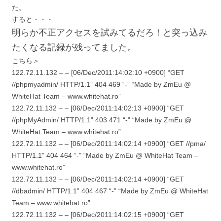
た。
すると・・・
明らか不正アクセスを試みてるだろ！と突っ込み
たくなる記録が残ってました。
こちら＞
122.72.11.132 – – [06/Dec/2011:14:02:10 +0900] “GET
//phpmyadmin/ HTTP/1.1” 404 469 “-” “Made by ZmEu @
WhiteHat Team – www.whitehat.ro”
122.72.11.132 – – [06/Dec/2011:14:02:13 +0900] “GET
//phpMyAdmin/ HTTP/1.1” 403 471 “-” “Made by ZmEu @
WhiteHat Team – www.whitehat.ro”
122.72.11.132 – – [06/Dec/2011:14:02:14 +0900] “GET //pma/
HTTP/1.1” 404 464 “-” “Made by ZmEu @ WhiteHat Team –
www.whitehat.ro”
122.72.11.132 – – [06/Dec/2011:14:02:14 +0900] “GET
//dbadmin/ HTTP/1.1” 404 467 “-” “Made by ZmEu @ WhiteHat
Team – www.whitehat.ro”
122.72.11.132 – – [06/Dec/2011:14:02:15 +0900] “GET