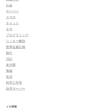
お金
サーバー
スマホ
チャット
ネタ
プログラミング
リッキー解剖
世界征服計画
旅行
日記
未分類
無線
生活
科学工学等
自宅サーバー
メタ情報