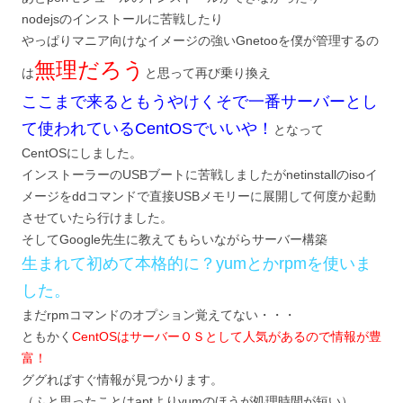
nodejsのインストールに苦戦したり
やっぱりマニア向けなイメージの強いGnetooを僕が管理するの
無理だろう
は
と思って再び乗り換え
ここまで来るともうやけくそで一番サーバーとし
て使われているCentOSでいいや！
となって
CentOSにしました。
インストーラーのUSBブートに苦戦しましたがnetinstallのisoイ
メージをddコマンドで直接USBメモリーに展開して何度か起動
させていたら行けました。
そしてGoogle先生に教えてもらいながらサーバー構築
生まれて初めて本格的に？yumとかrpmを使いま
した。
まだrpmコマンドのオプション覚えてない・・・
ともかく
CentOSはサーバーＯＳとして人気があるので情報が豊
富！
ググればすぐ情報が見つかります。
（ふと思ったことはaptよりyumのほうが処理時間が短い）