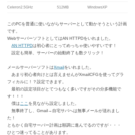
Celeron2.5GHz
512MB
WindowsXP
このPCを普通に使いながらサーバーとして動かそうという計画
です。
WebサーバーソフトとしてはAN HTTPDをいれました。
AN HTTPD
は初心者にとってめっちゃ使いやすいです！
設定も簡単、サーバーの始動終了も数クリック！
メールサーバーソフトは
Xmail
をいれました。
あまり初心者向けとは言えませんがXmailCFGを使ってグラ
フィカルに！？設定できます。
最初の設定項目がとてつもなく多いですがその分多機能で
す！！！
僕は
ここ
を見ながら設定しました。
無事終了し、Gmail→自宅サバへは無事メールが送れまし
た！
ともかく自宅サーバー計画は順調に進んでるのですが・・・
ひとつ迷ってることがあります。