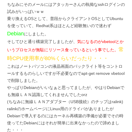
ちなみにそのメールにはアタッカーさんの執拗なsshログインの
試みがいっぱいｗｗ
乗り換えるOSとして、普段からクライアントOSとしてUbuntu
を使っていて、Redhat系はほとんど経験無いので迷わず
Debian
にしました。
そしてひと通り構築完了しましたが、
気になるのがvbetoolとか
常
いうプロセスが無駄にリソース食っているという事でした。
時CPU使用率が80%くらいだったり・・・
これはノートパソコンの液晶画面のバックライト等をコントロ
ールするものらしいですが不必要なのでapt-get remove vbetool
で削除しました。
やっぱりDebianがいいなぁと思ってましたが、やはりDebianで
も無線ＬＡＮ認識してくれませんでしたorz
(ちなみに無線ＬＡＮアダプター（USB接続）のチップはralink)
ralinkのホームページにLinux用のドライバがありましたが
Debianで導入するのにはカーネル再構築の準備が必要でその時
使ってたDebianにはそれが簡単に出来なかったので諦めまし
た・・・