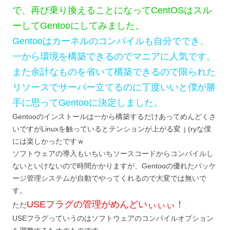
で、再び乗り換えることになってCentOSはスル
ーしてGentooにしてみました。
Gentooはカーネルのコンパイルも自分ででき、
一から環境を構築できるのでマニアに人気です。
また余計なものを省いて構築できるので限られた
リソースでサーバー立てるのに丁度いいと僕が勝
手に思ってGentooに決定しました。
Gentooのインストールは一から構築するだけあってめんどくさ
いですがLinuxを触っているとテンションが上がる変ｊ(ryな僕
には楽しかったですｗ
ソフトウェアの導入もいちいちソースコードからコンパイルし
ないといけないので時間かかりますが、Gentooの優れたパッケ
ージ管理システムが自動でやってくれるので大変では無いで
す。
USEフラグの管理がめんどいぃぃぃ！
ただ
USEフラグっていうのはソフトウェアのコンパイルオプション