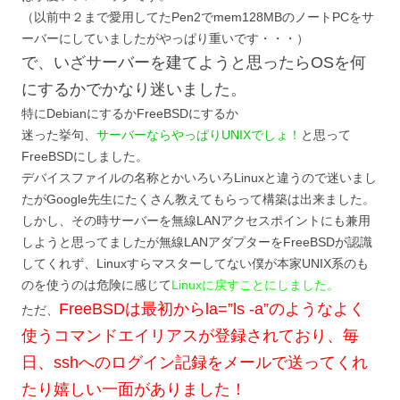
（以前中２まで愛用してたPen2でmem128MBのノートPCをサ
ーバーにしていましたがやっぱり重いです・・・）
で、いざサーバーを建てようと思ったらOSを何
にするかでかなり迷いました。
特にDebianにするかFreeBSDにするか
迷った挙句、
サーバーならやっぱりUNIXでしょ！
と思って
FreeBSDにしました。
デバイスファイルの名称とかいろいろLinuxと違うので迷いまし
たがGoogle先生にたくさん教えてもらって構築は出来ました。
しかし、その時サーバーを無線LANアクセスポイントにも兼用
しようと思ってましたが無線LANアダプターをFreeBSDが認識
してくれず、Linuxすらマスターしてない僕が本家UNIX系のも
のを使うのは危険に感じて
Linuxに戻すことにしました。
FreeBSDは最初からla=”ls -a”のようなよく
ただ、
使うコマンドエイリアスが登録されており、毎
日、sshへのログイン記録をメールで送ってくれ
たり嬉しい一面がありました！